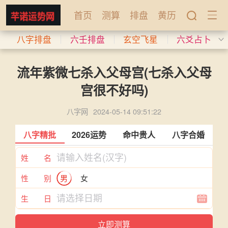
首页
测算
排盘
黄历
八字排盘
六壬排盘
玄空飞星
六爻占卜
流年紫微七杀入父母宫(七杀入父母
宫很不好吗)
八字网
2024-05-14 09:51:22
八字精批
2026运势
命中贵人
八字合婚
姓 名
性 别
男
女
生 日