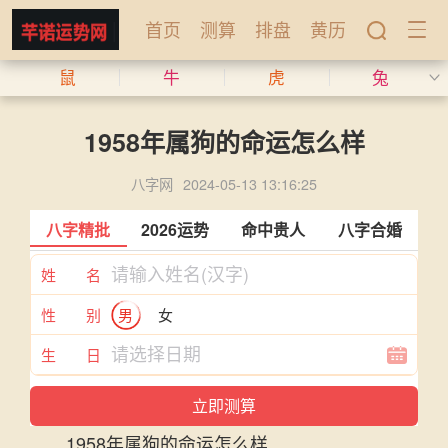
首页
测算
排盘
黄历
鼠
牛
虎
兔
1958年属狗的命运怎么样
八字网
2024-05-13 13:16:25
八字精批
2026运势
命中贵人
八字合婚
姓 名
性 别
男
女
生 日
1958年属狗的命运怎么样